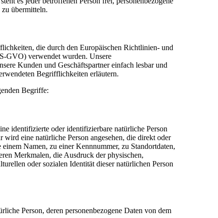
steht es jeder betroffenen Person frei, personenbezogene
 zu übermitteln.
lichkeiten, die durch den Europäischen Richtlinien- und
(DS-GVO) verwendet wurden. Unsere
 unsere Kunden und Geschäftspartner einfach lesbar und
erwendeten Begrifflichkeiten erläutern.
genden Begriffe:
e identifizierte oder identifizierbare natürliche Person
r wird eine natürliche Person angesehen, die direkt oder
ie einem Namen, zu einer Kennnummer, zu Standortdaten,
eren Merkmalen, die Ausdruck der physischen,
turellen oder sozialen Identität dieser natürlichen Person
 natürliche Person, deren personenbezogene Daten von dem