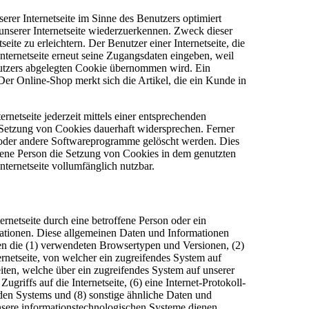
rer Internetseite im Sinne des Benutzers optimiert
unserer Internetseite wiederzuerkennen. Zweck dieser
ite zu erleichtern. Der Benutzer einer Internetseite, die
nternetseite erneut seine Zugangsdaten eingeben, weil
nutzers abgelegten Cookie übernommen wird. Ein
Der Online-Shop merkt sich die Artikel, die ein Kunde in
netseite jederzeit mittels einer entsprechenden
 Setzung von Cookies dauerhaft widersprechen. Ferner
r oder andere Softwareprogramme gelöscht werden. Dies
offene Person die Setzung von Cookies in dem genutzten
nternetseite vollumfänglich nutzbar.
ernetseite durch eine betroffene Person oder ein
ationen. Diese allgemeinen Daten und Informationen
en die (1) verwendeten Browsertypen und Versionen, (2)
rnetseite, von welcher ein zugreifendes System auf
eiten, welche über ein zugreifendes System auf unserer
ugriffs auf die Internetseite, (6) eine Internet-Protokoll-
nden Systems und (8) sonstige ähnliche Daten und
nsere informationstechnologischen Systeme dienen.