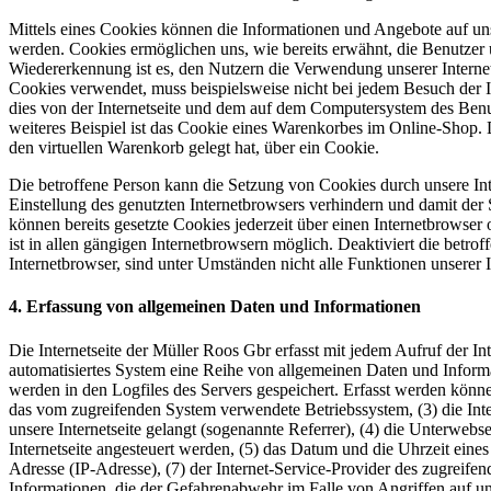
Mittels eines Cookies können die Informationen und Angebote auf unse
werden. Cookies ermöglichen uns, wie bereits erwähnt, die Benutzer 
Wiedererkennung ist es, den Nutzern die Verwendung unserer Internetse
Cookies verwendet, muss beispielsweise nicht bei jedem Besuch der I
dies von der Internetseite und dem auf dem Computersystem des Be
weiteres Beispiel ist das Cookie eines Warenkorbes im Online-Shop. 
den virtuellen Warenkorb gelegt hat, über ein Cookie.
Die betroffene Person kann die Setzung von Cookies durch unsere Inter
Einstellung des genutzten Internetbrowsers verhindern und damit der
können bereits gesetzte Cookies jederzeit über einen Internetbrowse
ist in allen gängigen Internetbrowsern möglich. Deaktiviert die betr
Internetbrowser, sind unter Umständen nicht alle Funktionen unserer I
4. Erfassung von allgemeinen Daten und Informationen
Die Internetseite der Müller Roos Gbr erfasst mit jedem Aufruf der Int
automatisiertes System eine Reihe von allgemeinen Daten und Inform
werden in den Logfiles des Servers gespeichert. Erfasst werden könn
das vom zugreifenden System verwendete Betriebssystem, (3) die Inte
unsere Internetseite gelangt (sogenannte Referrer), (4) die Unterwebs
Internetseite angesteuert werden, (5) das Datum und die Uhrzeit eines Z
Adresse (IP-Adresse), (7) der Internet-Service-Provider des zugreife
Informationen, die der Gefahrenabwehr im Falle von Angriffen auf u