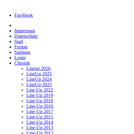
Facebook
Impressum
Datenschutz
Start
Freitag
Samstag
Login
Chronik
Lineup 2026
LineUp 2025
LineUp 2024
LineUp 2023
Line Up 2022
Line Up 2019
Line Up 2018
Line-Up 2016
Line-Up 2017
Line-Up 2015
Line-Up 2014
Line-Up 2013
Line-Up 2012